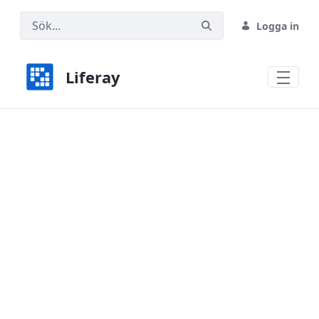
Logga in
Liferay
Geoportal Baden-Württemberg