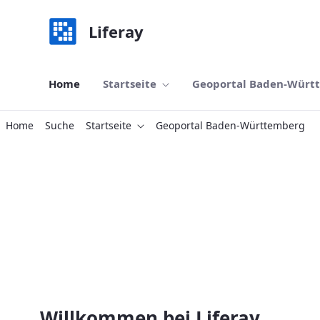
Navigation
Zum Inhalt springen
Liferay
Home
Startseite
Geoportal Baden-Würt
Home
Home
Suche
Startseite
Geoportal Baden-Württemberg
Willkommen bei Liferay